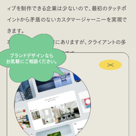
ィブを制作できる企業は少ないので、最初のタッチポ
イントから矛盾のないカスタマージャーニーを実現で
きます。
本社は埼玉県越谷市にありますが、クライアントの多
くは東京都内の大手企業です。
ブランドデザインなら
お気軽にご相談ください。
独自開発のAIを使った記事作成サービス
さらに、独自開発のAIアプリケーションを活用したブ
ログ制作やコンテンツディレクションにも定評があり
ます。