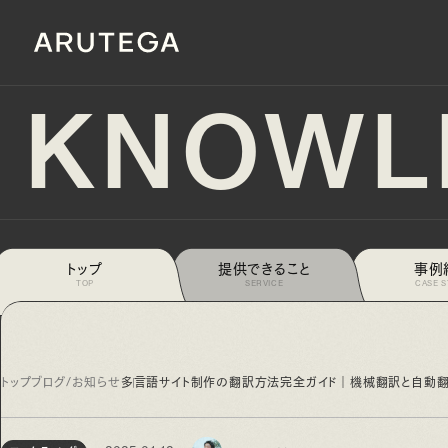
KNOWL
トップ
提供できること
事例
めの見方【8選】
デザインの木・林・森
2026.07.17
2026.0
TOP
SERVICE
CASE 
トップ
ブログ/お知らせ
多言語サイト制作の翻訳方法完全ガイド｜機械翻訳と自動