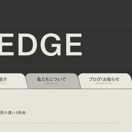
EDGE
紹介
私たちについて
ブログ/お知らせ
Web制作で見落としがちなテクニカルSEOのポイント【第3弾-インデッ
7.10
STUDY
ABOUT US
KNOWLEDGE
翻訳の違いと料金