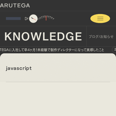
0
%
KNOWLEDGE
ブログ/お知らせ
TEGAに入社して早4ヶ月！未経験で制作ディレクターになって実感したこと
2
javascript