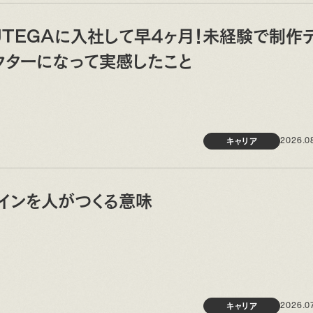
UTEGAに入社して早4ヶ月！未経験で制作
クターになって実感したこと
キャリア
2026.0
インを人がつくる意味
キャリア
2026.0