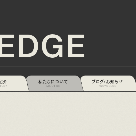
EDGE
紹介
私たちについて
ブログ/お知らせ
デザインをもっと良くするための見方【8選】
2026.07.24
20
STUDY
ABOUT US
KNOWLEDGE